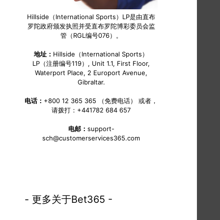
Hillside（International Sports）LP是由直布
罗陀政府颁发执照并受直布罗陀博彩委员会监
管（RGL编号076）。
地址：
Hillside（International Sports）
LP（注册编号119）, Unit 1.1, First Floor,
Waterport Place, 2 Europort Avenue,
Gibraltar.
电话：
+800 12 365 365 （免费电话） 或者，
请拨打：+441782 684 657
电邮：
support-
sch@customerservices365.com
- 更多关于Bet365 -