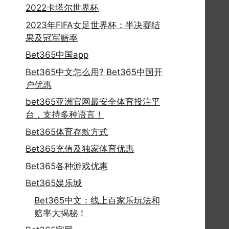
2022卡塔尔世界杯
2023年FIFA女足世界杯：半决赛结
果及冠军赔率
Bet365中国app
Bet365中文怎么用? Bet365中国开
户优惠
bet365亚洲官网最安全体育投注平
台，支持多种语言！
Bet365体育存款方式
Bet365充值及独家体育优惠
Bet365各种游戏优惠
Bet365娱乐城
Bet365中文：线上百家乐玩法和
赔率大揭秘！