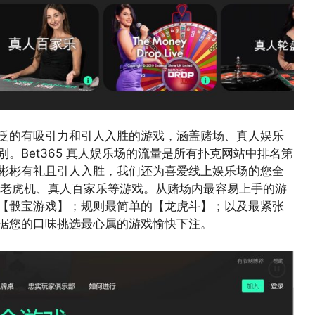
泛的有吸引力和引人入胜的游戏，涵盖赌场、真人娱乐
。Bet365 真人娱乐场的流量是所有扑克网站中排名第
彬彬有礼且引人入胜，我们还为喜爱线上娱乐场的您全
克、老虎机、真人百家乐等游戏。从赌场内最容易上手的游
【骰宝游戏】；规则最简单的【龙虎斗】；以及最紧张
据您的口味挑选最心属的游戏愉快下注。