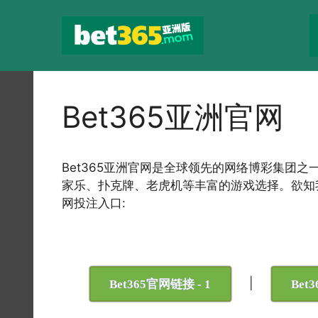
跳
至
内
容
Bet365亚洲官网
Bet365
亚洲官网
是全球领先的网络博彩集团之
家乐、扑克牌、老虎机等丰富的游戏选择。欲知我
网投注入口:
|
Bet365官网链接 - 1
Bet