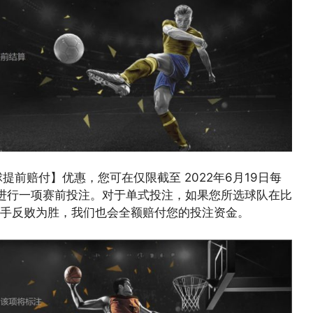
提前赔付】优惠，您可在仅限截至 2022年6月19日每
口进行一项赛前投注。对于单式投注，如果您所选球队在比
对手反败为胜，我们也会全额赔付您的投注资金。