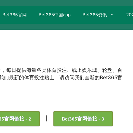
Bet365官网
Bet365中国app
Bet365资讯
2
一，每日提供海量各类体育投注、线上娱乐城、轮盘、百
们最新的体育投注贴士，请访问我们全新的Bet365官
|
365官网链接 - 2
Bet365官网链接 - 3