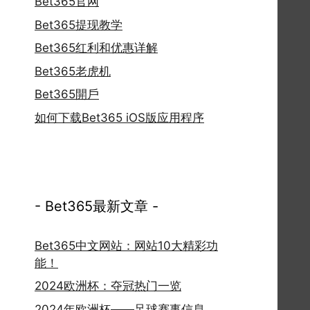
Bet365官网
Bet365提现教学
Bet365红利和优惠详解
Bet365老虎机
Bet365開戶
如何下载Bet365 iOS版应用程序
- Bet365最新文章 -
Bet365中文网站：网站10大精彩功
能！
2024欧洲杯：夺冠热门一览
2024年欧洲杯——足球赛事信息