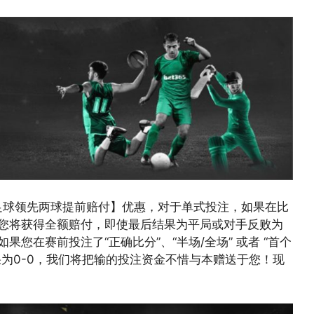
【足球领先两球提前赔付】优惠，对于单式投注，如果在比
您将获得全额赔付，即使最后结果为平局或对手反败为
您在赛前投注了“正确比分”、“半场/全场” 或者 “首个
为0-0，我们将把输的投注资金不惜与本赠送于您！现