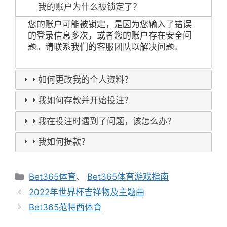
我的账户为什么被锁定了？
您的账户可能被锁定，是因为您输入了错误
的登录信息多次，或者您的账户存在安全问
题。请联系我们的客服团队以解决问题。
如何更改我的个人资料？
我如何存款并开始投注？
我在投注时遇到了问题，该怎么办？
我如何提款？
分
Bet365体育
、
Bet365体育游戏指南
类
2022年世界杯吉祥物及主题曲
Bet365范特西体育