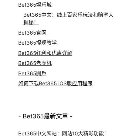
Bet365娱乐城
Bet365中文：线上百家乐玩法和赔率大
揭秘！
Bet365官网
Bet365提现教学
Bet365红利和优惠详解
Bet365老虎机
Bet365開戶
如何下载Bet365 iOS版应用程序
- Bet365最新文章 -
Bet365中文网站：网站10大精彩功能！