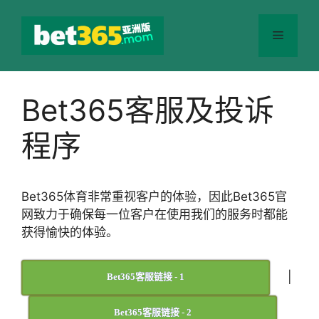
跳
至
菜
内
容
单
Bet365客服及投诉
程序
Bet365体育非常重视客户的体验，因此Bet365官
网致力于确保每一位客户在使用我们的服务时都能
获得愉快的体验。
|
Bet365客服链接 - 1
Bet365客服链接 - 2