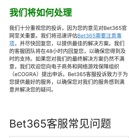
我们将如何处理
我们十分重视您的投诉，因为您的意见对Bet365官
网至关重要。我们将迅速评估
Bet365需要注意事
项
，并尽快回复您，以提供最佳的解决方案。我们
的客服团队将在48小时内回复您，以确保您得到及
时的支持。如果您对我们的最终解决方案仍然不满
意，我们欢迎您向电子商务和网络游戏保障组织
（eCOGRA）提出申诉。Bet365客服投诉致力于为
您提供最好的服务，以确保您对我们的服务感到满
意并解决您的疑问。
Bet365客服常见问题