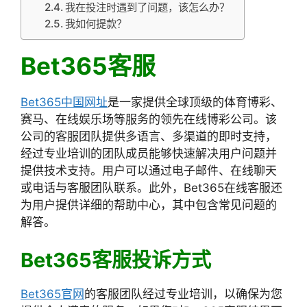
我在投注时遇到了问题，该怎么办？
我如何提款？
Bet365客服
Bet365中国网址
是一家提供全球顶级的体育博彩、
赛马、在线娱乐场等服务的领先在线博彩公司。该
公司的客服团队提供多语言、多渠道的即时支持，
经过专业培训的团队成员能够快速解决用户问题并
提供技术支持。用户可以通过电子邮件、在线聊天
或电话与客服团队联系。此外，Bet365在线客服还
为用户提供详细的帮助中心，其中包含常见问题的
解答。
Bet365客服投诉方式
Bet365官网
的客服团队经过专业培训，以确保为您