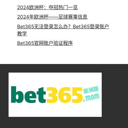
2024欧洲杯：夺冠热门一览
2024年欧洲杯——足球赛事信息
Bet365无法登录怎么办？Bet365登录账户
教学
Bet365官网账户验证程序