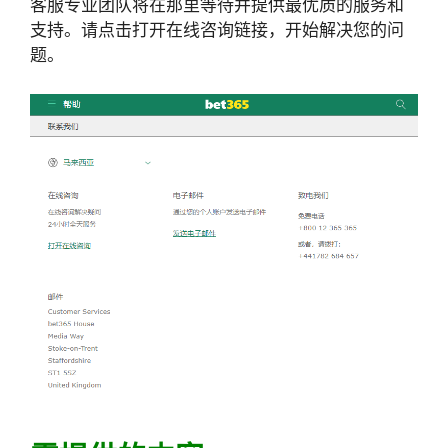
客服专业团队将在那里等待并提供最优质的服务和
支持。请点击打开在线咨询链接，开始解决您的问
题。