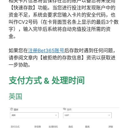
相关卡片信息将会保存在您的账户以备您将来使用
【快速存款】功能。当您进行投注时发现账户中的
资金不足，系统会要求您输入卡片的安全代码，也
叫作CV2号码（在卡背面签名条上显示的最后3个数
字），输入完毕后系统将自动充值投注所需的资
金。
如果您在
注册Bet365账号
后存款时遇到任何问题，
请参阅文章内【被拒绝的存款信息】资讯以获取进
一步协助。
支付方式 & 处理时间
英国