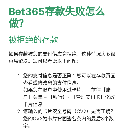
Bet365存款失败怎么
做？
被拒绝的存款
如果存款被您的支付供应商拒绝，这种情况大多很
容易解决。您可以考虑以下问题：
您的支付信息是否正确？您可以在存款页面
查看或修改您的支付信息。
如果您在账户中使用过卡片，可前往【账
户】菜单 – 【银行】- 【管理支付卡】修改
卡片信息。
您输入的卡片安全号码（CV2）是否正确？
您的CV2为卡片背面签名条内的最后3个数
字。