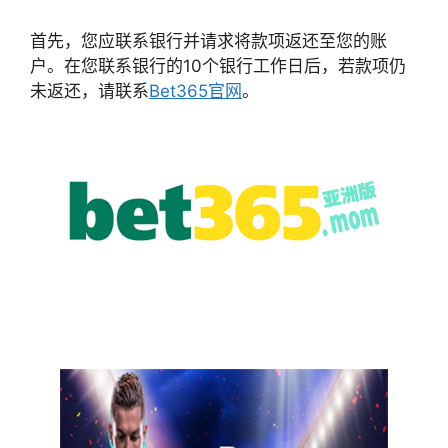
首先，您应联系银行并请求将款项返还至您的账
户。在您联系银行的10个银行工作日后，若款项仍
未返还，请联系
Bet365官网
。