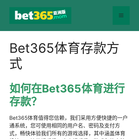
跳
至
菜
内
容
单
Bet365体育存款方
式
如何在Bet365体育进行
存款？
Bet365体育值得您信赖，我们采用方便快捷的一户
通系统，您可使用相同的用户名、密码及支付方
式，畅快体验我们所有的游戏选择，其中涵盖体育