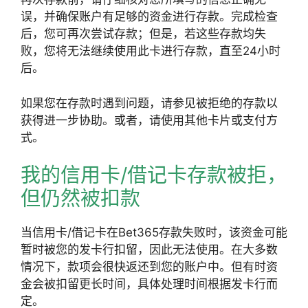
误，并确保账户有足够的资金进行存款。完成检查
后，您可再次尝试存款；但是，若这些存款均失
败，您将无法继续使用此卡进行存款，直至24小时
后。
如果您在存款时遇到问题，请参见被拒绝的存款以
获得进一步协助。或者，请使用其他卡片或支付方
式。
我的信用卡/借记卡存款被拒，
但仍然被扣款
当信用卡/借记卡在Bet365存款失败时，该资金可能
暂时被您的发卡行扣留，因此无法使用。在大多数
情况下，款项会很快返还到您的账户中。但有时资
金会被扣留更长时间，具体处理时间根据发卡行而
定。